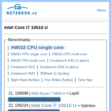
Menu
Intel Core i7 10510 U
Benchmarky:
HWi32 CPU single core
|
|
|
HWi32 FPU single core
HWi32 CPU multi core
|
|
HWi32 FPU multi core
Cinebench R15 (1 jádro)
|
|
Cinebench R15
Cinebench R20 (1 jádro)
|
|
Cinebench R20
3DMark 11 (fyzika)
|
|
|
Night Raid (fyzika)
Fire Strike (fyzika)
Time Spy
21.
109098
|
< Lepší
AMD Ryzen 7 6800 U
Intel Core i7 10510 U
22.
106224
|
< Vybráno