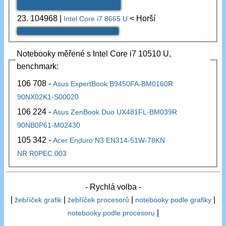
23.
104968
|
< Horší
Intel Core i7 8665 U
Notebooky měřené s Intel Core i7 10510 U,
benchmark:
106 708 -
Asus ExpertBook B9450FA-BM0160R
90NX02K1-S00020
106 224 -
Asus ZenBook Duo UX481FL-BM039R
90NB0P61-M02430
105 342 -
Acer Enduro N3 EN314-51W-78KN
NR.R0PEC.003
- Rychlá volba -
|
|
|
|
žebříček grafik
žebříček procesorů
notebooky podle grafiky
|
notebooky podle procesoru