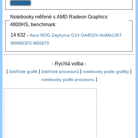
Notebooky měřené s AMD Radeon Graphics
4800HS, benchmark:
14 632 -
Asus ROG Zephyrus G14 GA401IV-AniMe136T
90NR03F5-M05870
- Rychlá volba -
|
|
|
|
žebříček grafik
žebříček procesorů
notebooky podle grafiky
|
notebooky podle procesoru