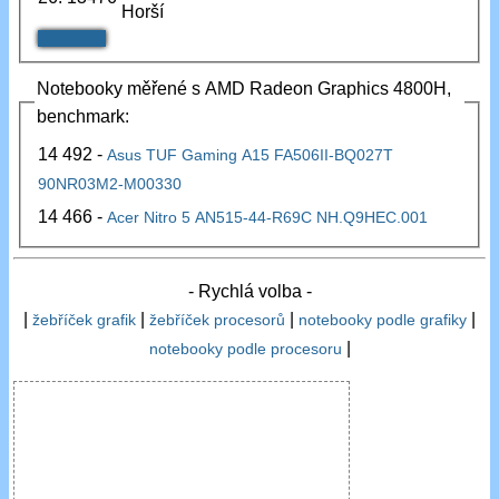
Horší
Notebooky měřené s AMD Radeon Graphics 4800H,
benchmark:
14 492 -
Asus TUF Gaming A15 FA506II-BQ027T
90NR03M2-M00330
14 466 -
Acer Nitro 5 AN515-44-R69C NH.Q9HEC.001
- Rychlá volba -
|
|
|
|
žebříček grafik
žebříček procesorů
notebooky podle grafiky
|
notebooky podle procesoru