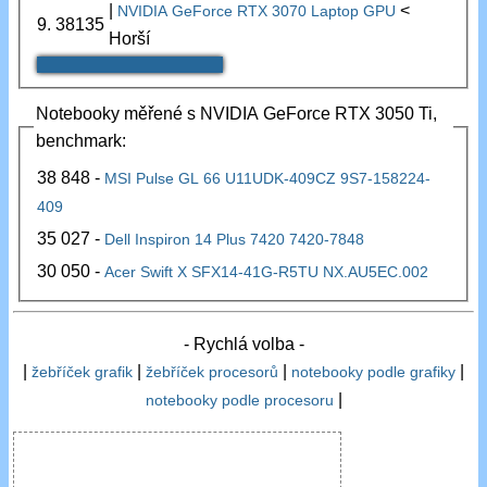
|
<
NVIDIA GeForce RTX 3070 Laptop GPU
9.
38135
Horší
Notebooky měřené s NVIDIA GeForce RTX 3050 Ti,
benchmark:
38 848 -
MSI Pulse GL 66 U11UDK-409CZ 9S7-158224-
409
35 027 -
Dell Inspiron 14 Plus 7420 7420-7848
30 050 -
Acer Swift X SFX14-41G-R5TU NX.AU5EC.002
- Rychlá volba -
|
|
|
|
žebříček grafik
žebříček procesorů
notebooky podle grafiky
|
notebooky podle procesoru