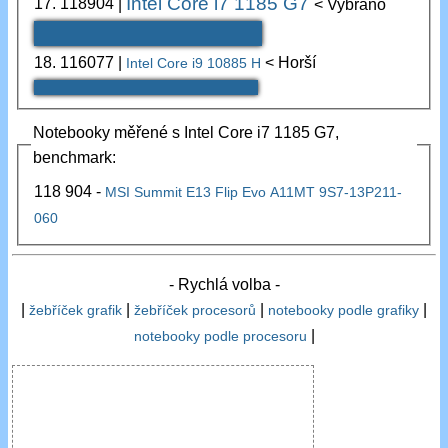
Intel Core i7 1185 G7
17.
118904
|
< Vybráno
18.
116077
|
< Horší
Intel Core i9 10885 H
Notebooky měřené s Intel Core i7 1185 G7,
benchmark:
118 904 -
MSI Summit E13 Flip Evo A11MT 9S7-13P211-
060
- Rychlá volba -
|
|
|
|
žebříček grafik
žebříček procesorů
notebooky podle grafiky
|
notebooky podle procesoru