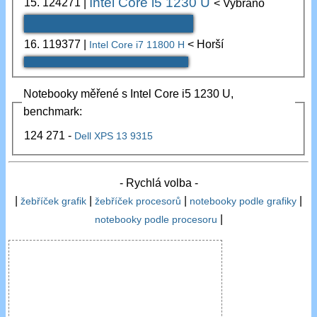
Intel Core i5 1230 U
15.
124271
|
< Vybráno
16.
119377
|
< Horší
Intel Core i7 11800 H
Notebooky měřené s Intel Core i5 1230 U,
benchmark:
124 271 -
Dell XPS 13 9315
- Rychlá volba -
|
|
|
|
žebříček grafik
žebříček procesorů
notebooky podle grafiky
|
notebooky podle procesoru