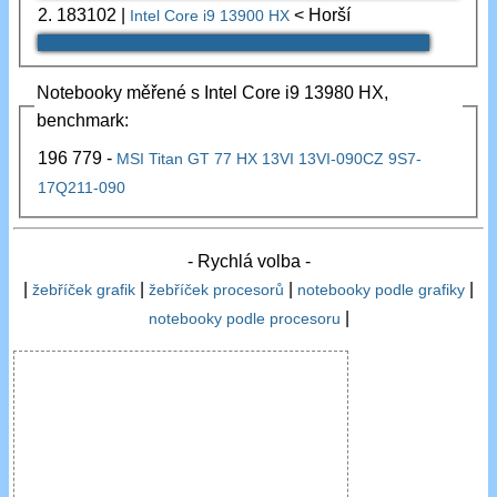
2.
183102
|
< Horší
Intel Core i9 13900 HX
Notebooky měřené s Intel Core i9 13980 HX,
benchmark:
196 779 -
MSI Titan GT 77 HX 13VI 13VI-090CZ 9S7-
17Q211-090
- Rychlá volba -
|
|
|
|
žebříček grafik
žebříček procesorů
notebooky podle grafiky
|
notebooky podle procesoru