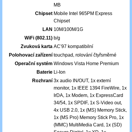
MB
Chipset
Mobile Intel 965PM Express
Chipset
LAN
10M/100M/1G
WiFi (802.11)
b/g
Zvuková karta
AC'97 kompatibilní
Polohovací zařízení
touchpad, rolování čtyřsměrné
Operační systém
Windows Vista Home Premium
Baterie
Li-Ion
Rozhraní
3x audio IN/OUT, 1x externí
monitor, 1x IEEE 1394 FireWire, 1x
IrDA, 1x Modem, 1x ExpressCard
34/54, 1x SPDIF, 1x S-Video out,
4x USB 2.0, 1x (MS) Memory Stick,
1x (MS Pro) Memory Stick Pro, 1x
(MMC) MultiMedia Card, 1x (SD)