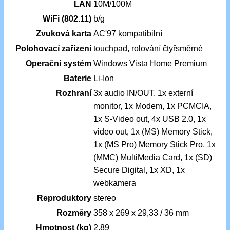
LAN
10M/100M
WiFi (802.11)
b/g
Zvuková karta
AC'97 kompatibilní
Polohovací zařízení
touchpad, rolování čtyřsměrné
Operační systém
Windows Vista Home Premium
Baterie
Li-Ion
Rozhraní
3x audio IN/OUT, 1x externí
monitor, 1x Modem, 1x PCMCIA,
1x S-Video out, 4x USB 2.0, 1x
video out, 1x (MS) Memory Stick,
1x (MS Pro) Memory Stick Pro, 1x
(MMC) MultiMedia Card, 1x (SD)
Secure Digital, 1x XD, 1x
webkamera
Reproduktory
stereo
Rozměry
358 x 269 x 29,33 / 36 mm
Hmotnost (kg)
2.89