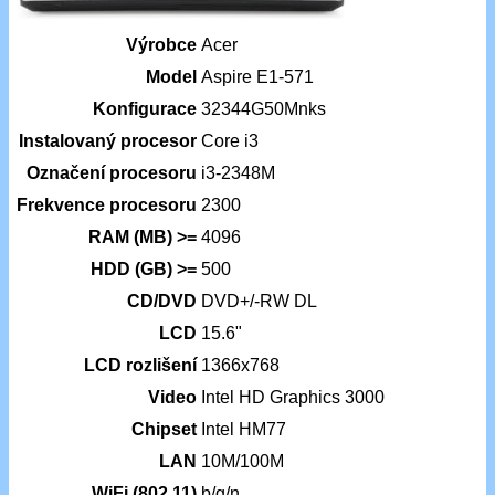
Výrobce
Acer
Model
Aspire E1-571
Konfigurace
32344G50Mnks
Instalovaný procesor
Core i3
Označení procesoru
i3-2348M
Frekvence procesoru
2300
RAM (MB) >=
4096
HDD (GB) >=
500
CD/DVD
DVD+/-RW DL
LCD
15.6"
LCD rozlišení
1366x768
Video
Intel HD Graphics 3000
Chipset
Intel HM77
LAN
10M/100M
WiFi (802.11)
b/g/n