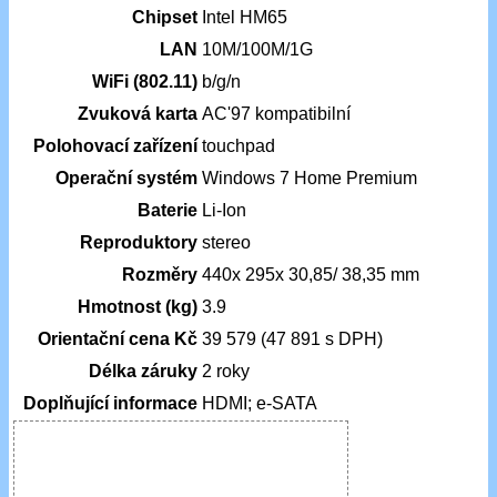
Chipset
Intel HM65
LAN
10M/100M/1G
WiFi (802.11)
b/g/n
Zvuková karta
AC'97 kompatibilní
Polohovací zařízení
touchpad
Operační systém
Windows 7 Home Premium
Baterie
Li-Ion
Reproduktory
stereo
Rozměry
440x 295x 30,85/ 38,35 mm
Hmotnost (kg)
3.9
Orientační cena Kč
39 579 (47 891 s DPH)
Délka záruky
2 roky
Doplňující informace
HDMI; e-SATA