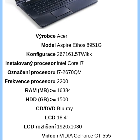
Výrobce
Acer
Model
Aspire Ethos 8951G
Konfigurace
267161.5TWikk
Instalovaný procesor
intel Core i7
Označení procesoru
i7-2670QM
Frekvence procesoru
2200
RAM (MB) >=
16384
HDD (GB) >=
1500
CD/DVD
Blu-ray
LCD
18.4"
LCD rozlišení
1920x1080
Video
nVIDIA GeForce GT 555