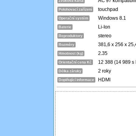
AC'97 kompatibil
Zvuková karta
touchpad
Polohovací zařízení
Windows 8.1
Operační systém
Li-Ion
Baterie
stereo
Reproduktory
381,6 x 256 x 25
Rozměry
2.35
Hmotnost (kg)
12 388 (14 989 s
Orientační cena Kč
2 roky
Délka záruky
HDMI
Doplňující informace