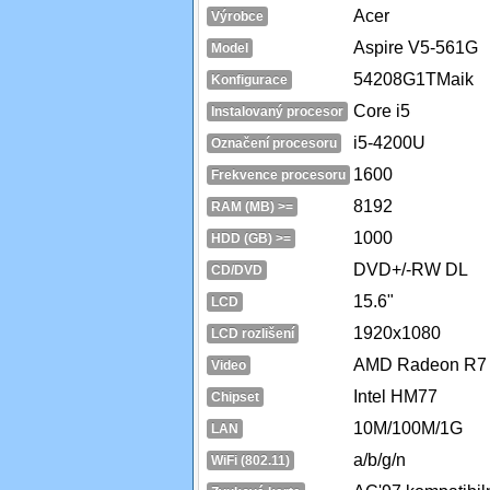
Acer
Výrobce
Aspire V5-561G
Model
54208G1TMaik
Konfigurace
Core i5
Instalovaný procesor
i5-4200U
Označení procesoru
1600
Frekvence procesoru
8192
RAM (MB) >=
1000
HDD (GB) >=
DVD+/-RW DL
CD/DVD
15.6"
LCD
1920x1080
LCD rozlišení
AMD Radeon R7
Video
Intel HM77
Chipset
10M/100M/1G
LAN
a/b/g/n
WiFi (802.11)