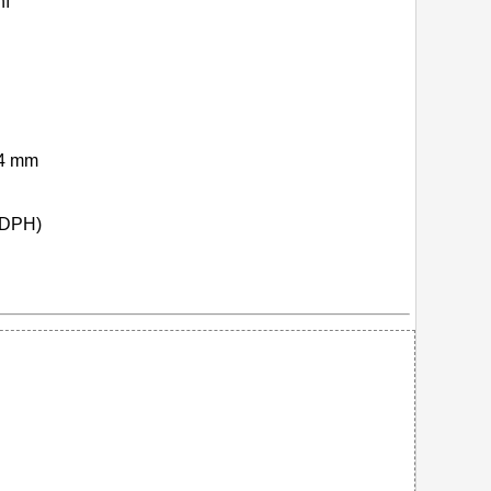
ní
,4 mm
 DPH)