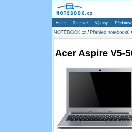
Home
Recenze
Výkony
Představe
NOTEBOOK.cz
/
Přehled notebooků
Acer Aspire V5-