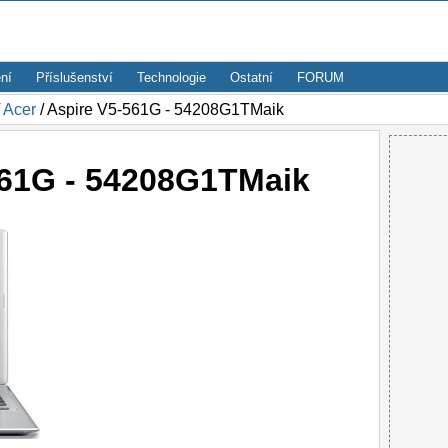
ní
Příslušenství
Technologie
Ostatní
FORUM
/
Acer
/ Aspire V5-561G - 54208G1TMaik
561G - 54208G1TMaik