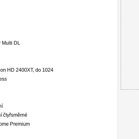
Multi DL
deon HD 2400XT, do 1024
ess
ní
í čtyřsměrné
Home Premium