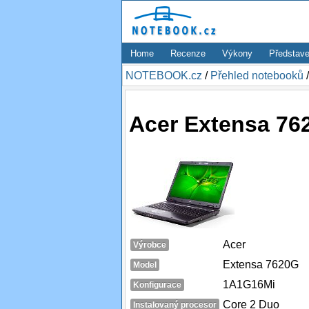
Home
Recenze
Výkony
Představe
NOTEBOOK.cz
/
Přehled notebooků
Acer Extensa 76
Acer
Výrobce
Extensa 7620G
Model
1A1G16Mi
Konfigurace
Core 2 Duo
Instalovaný procesor