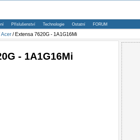
ní
Příslušenství
Technologie
Ostatní
FORUM
/
Acer
/ Extensa 7620G - 1A1G16Mi
20G - 1A1G16Mi