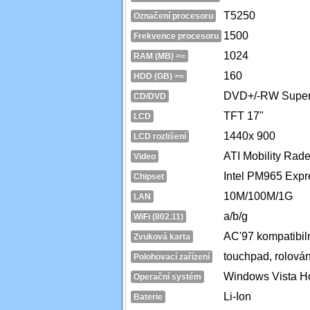
T5250
Označení procesoru
1500
Frekvence procesoru
1024
RAM (MB) >=
160
HDD (GB) >=
DVD+/-RW Super 
CD/DVD
TFT 17"
LCD
1440x 900
LCD rozlišení
ATI Mobility Ra
Video
Intel PM965 Expr
Chipset
10M/100M/1G
LAN
a/b/g
WiFi (802.11)
AC'97 kompatibil
Zvuková karta
touchpad, rolován
Polohovací zařízení
Windows Vista 
Operační systém
Li-Ion
Baterie