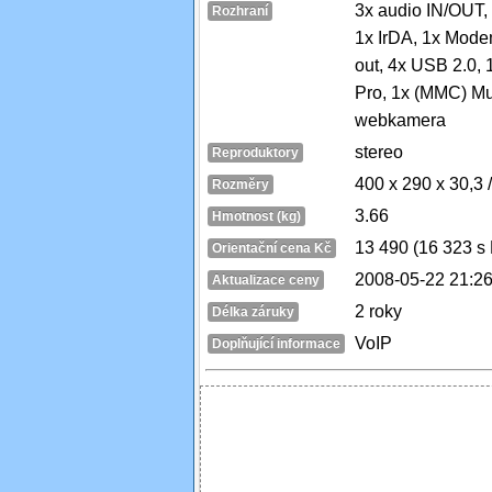
3x audio IN/OUT, 
Rozhraní
1x IrDA, 1x Mode
out, 4x USB 2.0,
Pro, 1x (MMC) Mul
webkamera
stereo
Reproduktory
400 x 290 x 30,3
Rozměry
3.66
Hmotnost (kg)
13 490 (16 323 s
Orientační cena Kč
2008-05-22 21:26
Aktualizace ceny
2 roky
Délka záruky
VoIP
Doplňující informace