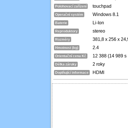
touchpad
Polohovací zařízení
Windows 8.1
Operační systém
Li-Ion
Baterie
stereo
Reproduktory
381,8 x 256 x 24
Rozměry
2.4
Hmotnost (kg)
12 388 (14 989 
Orientační cena Kč
2 roky
Délka záruky
HDMI
Doplňující informace