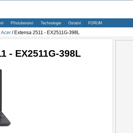
ní
Příslušenství
Technologie
Ostatní
FORUM
/
Acer
/ Extensa 2511 - EX2511G-398L
11 - EX2511G-398L