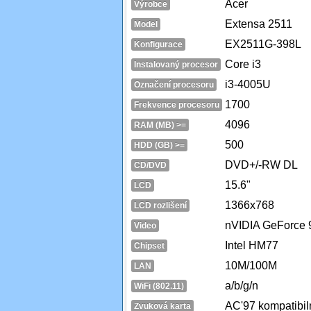
Acer
Výrobce
Extensa 2511
Model
EX2511G-398L
Konfigurace
Core i3
Instalovaný procesor
i3-4005U
Označení procesoru
1700
Frekvence procesoru
4096
RAM (MB) >=
500
HDD (GB) >=
DVD+/-RW DL
CD/DVD
15.6"
LCD
1366x768
LCD rozlišení
nVIDIA GeForce
Video
Intel HM77
Chipset
10M/100M
LAN
a/b/g/n
WiFi (802.11)
AC'97 kompatibil
Zvuková karta