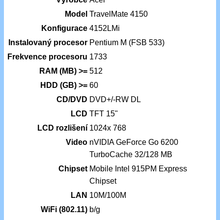
Model
TravelMate 4150
Konfigurace
4152LMi
Instalovaný procesor
Pentium M (FSB 533)
Frekvence procesoru
1733
RAM (MB) >=
512
HDD (GB) >=
60
CD/DVD
DVD+/-RW DL
LCD
TFT 15"
LCD rozlišení
1024x 768
Video
nVIDIA GeForce Go 6200
TurboCache 32/128 MB
Chipset
Mobile Intel 915PM Express
Chipset
LAN
10M/100M
WiFi (802.11)
b/g