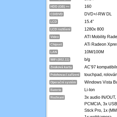
160
HDD (GB) >=
DVD+/-RW DL
CD/DVD
15.4"
LCD
1280x 800
LCD rozlišení
ATI Mobility Ra
Video
ATi Radeon Xpres
Chipset
10M/100M
LAN
b/g
WiFi (802.11)
AC'97 kompatibil
Zvuková karta
touchpad, rolován
Polohovací zařízení
Windows Vista B
Operační systém
Li-Ion
Baterie
3x audio IN/OUT, 
Rozhraní
PCMCIA, 3x USB 2
Stick Pro, 1x (MM
1x webkamera