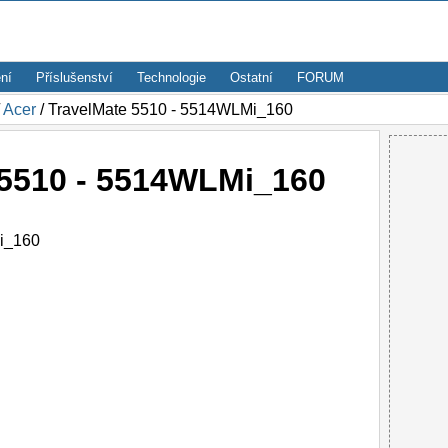
ní
Příslušenství
Technologie
Ostatní
FORUM
/
Acer
/ TravelMate 5510 - 5514WLMi_160
 5510 - 5514WLMi_160