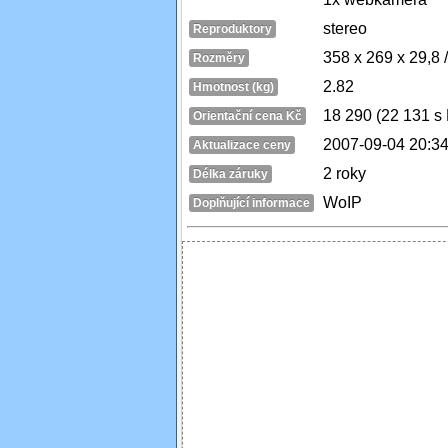
stereo
Reproduktory
358 x 269 x 29,8 
Rozměry
2.82
Hmotnost (kg)
18 290 (22 131 s
Orientační cena Kč
2007-09-04 20:34
Aktualizace ceny
2 roky
Délka záruky
WoIP
Doplňující informace