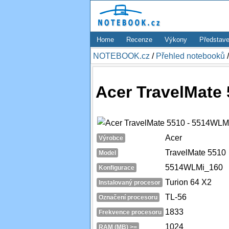
Home
Recenze
Výkony
Představe
NOTEBOOK.cz
/
Přehled notebooků
Acer TravelMate
Acer
Výrobce
TravelMate 5510
Model
5514WLMi_160
Konfigurace
Turion 64 X2
Instalovaný procesor
TL-56
Označení procesoru
1833
Frekvence procesoru
1024
RAM (MB) >=