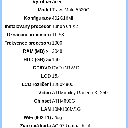
Výrobce
Acer
Model
TravelMate 5520G
Konfigurace
402G16Mi
Instalovaný procesor
Turion 64 X2
Označení procesoru
TL-58
Frekvence procesoru
1900
RAM (MB) >=
2048
HDD (GB) >=
160
CD/DVD
DVD+/-RW DL
LCD
15.4"
LCD rozlišení
1280x 800
Video
ATI Mobility Radeon X1250
Chipset
ATI M690G
LAN
10M/100M/1G
WiFi (802.11)
a/b/g
Zvuková karta
AC'97 kompatibilní