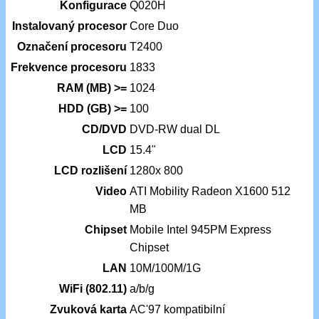
Konfigurace
Q020H
Instalovaný procesor
Core Duo
Označení procesoru
T2400
Frekvence procesoru
1833
RAM (MB) >=
1024
HDD (GB) >=
100
CD/DVD
DVD-RW dual DL
LCD
15.4"
LCD rozlišení
1280x 800
Video
ATI Mobility Radeon X1600 512
MB
Chipset
Mobile Intel 945PM Express
Chipset
LAN
10M/100M/1G
WiFi (802.11)
a/b/g
Zvuková karta
AC'97 kompatibilní