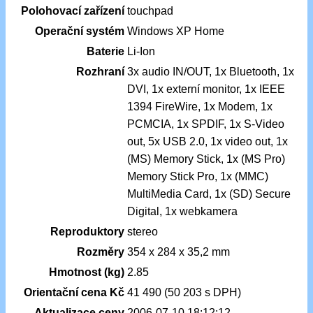
Polohovací zařízení
touchpad
Operační systém
Windows XP Home
Baterie
Li-Ion
Rozhraní
3x audio IN/OUT, 1x Bluetooth, 1x
DVI, 1x externí monitor, 1x IEEE
1394 FireWire, 1x Modem, 1x
PCMCIA, 1x SPDIF, 1x S-Video
out, 5x USB 2.0, 1x video out, 1x
(MS) Memory Stick, 1x (MS Pro)
Memory Stick Pro, 1x (MMC)
MultiMedia Card, 1x (SD) Secure
Digital, 1x webkamera
Reproduktory
stereo
Rozměry
354 x 284 x 35,2 mm
Hmotnost (kg)
2.85
Orientační cena Kč
41 490 (50 203 s DPH)
Aktualizace ceny
2006-07-10 18:12:12