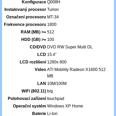
Konfigurace
Q008H
Instalovaný procesor
Turion
Označení procesoru
MT-34
Frekvence procesoru
1800
RAM (MB) >=
512
HDD (GB) >=
100
CD/DVD
DVD RW Super Multi DL
LCD
15.4"
LCD rozlišení
1280x 800
Video
ATI Mobility Radeon X1600 512
MB
LAN
10M/100M
WiFi (802.11)
b/g
Polohovací zařízení
touchpad
Operační systém
Windows XP Home
Baterie
Li-Ion