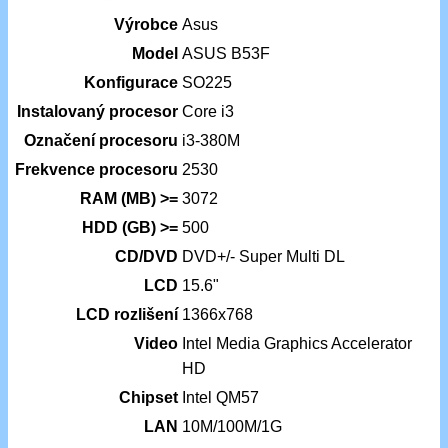
Výrobce
Asus
Model
ASUS B53F
Konfigurace
SO225
Instalovaný procesor
Core i3
Označení procesoru
i3-380M
Frekvence procesoru
2530
RAM (MB) >=
3072
HDD (GB) >=
500
CD/DVD
DVD+/- Super Multi DL
LCD
15.6"
LCD rozlišení
1366x768
Video
Intel Media Graphics Accelerator
HD
Chipset
Intel QM57
LAN
10M/100M/1G