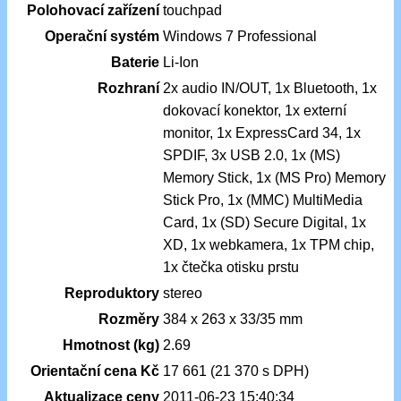
Polohovací zařízení
touchpad
Operační systém
Windows 7 Professional
Baterie
Li-Ion
Rozhraní
2x audio IN/OUT, 1x Bluetooth, 1x
dokovací konektor, 1x externí
monitor, 1x ExpressCard 34, 1x
SPDIF, 3x USB 2.0, 1x (MS)
Memory Stick, 1x (MS Pro) Memory
Stick Pro, 1x (MMC) MultiMedia
Card, 1x (SD) Secure Digital, 1x
XD, 1x webkamera, 1x TPM chip,
1x čtečka otisku prstu
Reproduktory
stereo
Rozměry
384 x 263 x 33/35 mm
Hmotnost (kg)
2.69
Orientační cena Kč
17 661 (21 370 s DPH)
Aktualizace ceny
2011-06-23 15:40:34