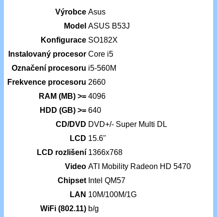
Výrobce
Asus
Model
ASUS B53J
Konfigurace
SO182X
Instalovaný procesor
Core i5
Označení procesoru
i5-560M
Frekvence procesoru
2660
RAM (MB) >=
4096
HDD (GB) >=
640
CD/DVD
DVD+/- Super Multi DL
LCD
15.6"
LCD rozlišení
1366x768
Video
ATI Mobility Radeon HD 5470
Chipset
Intel QM57
LAN
10M/100M/1G
WiFi (802.11)
b/g