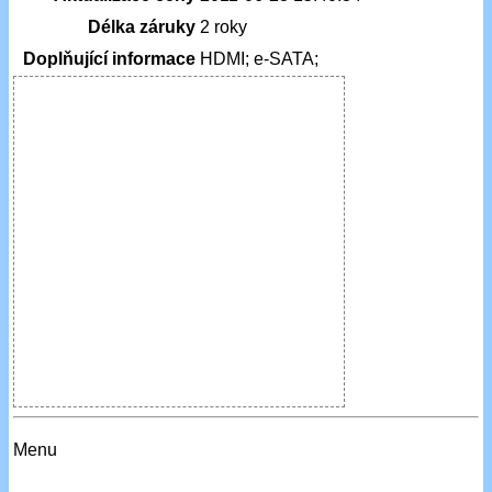
Délka záruky
2 roky
Doplňující informace
HDMI; e-SATA;
Menu