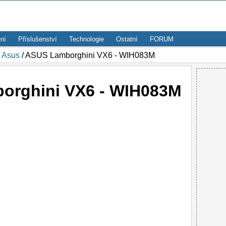
ní
Příslušenství
Technologie
Ostatní
FORUM
/
Asus
/ ASUS Lamborghini VX6 - WIH083M
orghini VX6 - WIH083M