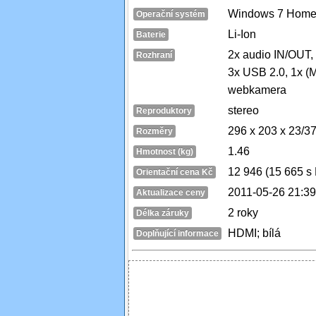
Windows 7 Home
Operační systém
Li-Ion
Baterie
2x audio IN/OUT, 
Rozhraní
3x USB 2.0, 1x (
webkamera
stereo
Reproduktory
296 x 203 x 23/3
Rozměry
1.46
Hmotnost (kg)
12 946 (15 665 s
Orientační cena Kč
2011-05-26 21:39
Aktualizace ceny
2 roky
Délka záruky
HDMI; bílá
Doplňující informace