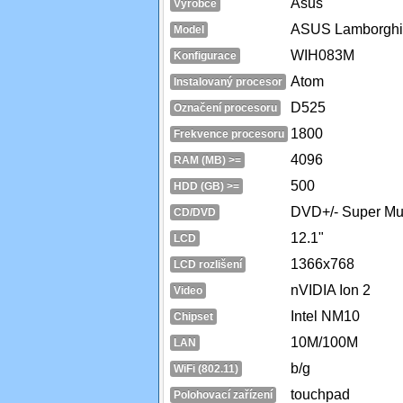
Asus
Výrobce
ASUS Lamborghi
Model
WIH083M
Konfigurace
Atom
Instalovaný procesor
D525
Označení procesoru
1800
Frekvence procesoru
4096
RAM (MB) >=
500
HDD (GB) >=
DVD+/- Super Mul
CD/DVD
12.1"
LCD
1366x768
LCD rozlišení
nVIDIA Ion 2
Video
Intel NM10
Chipset
10M/100M
LAN
b/g
WiFi (802.11)
touchpad
Polohovací zařízení