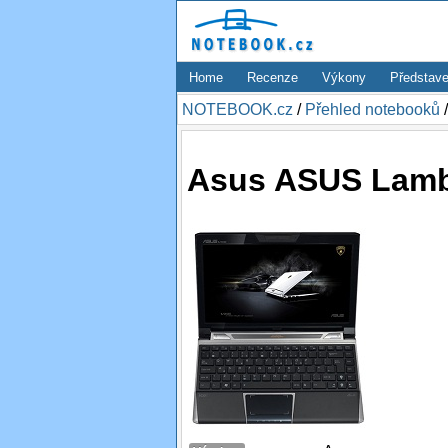
Home
Recenze
Výkony
Představe
NOTEBOOK.cz
/
Přehled notebooků
Asus ASUS Lamb