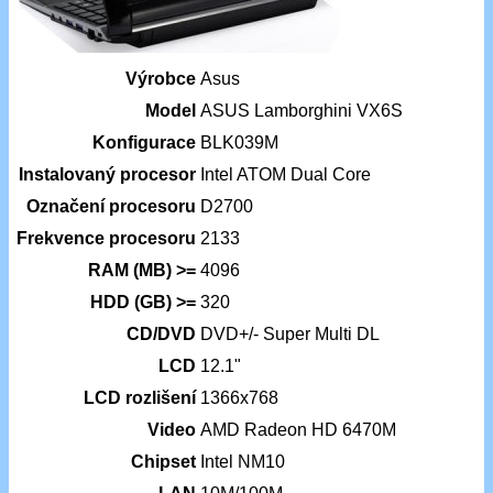
Výrobce
Asus
Model
ASUS Lamborghini VX6S
Konfigurace
BLK039M
Instalovaný procesor
Intel ATOM Dual Core
Označení procesoru
D2700
Frekvence procesoru
2133
RAM (MB) >=
4096
HDD (GB) >=
320
CD/DVD
DVD+/- Super Multi DL
LCD
12.1"
LCD rozlišení
1366x768
Video
AMD Radeon HD 6470M
Chipset
Intel NM10