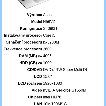
Výrobce
Asus
Model
N56VZ
Konfigurace
S4380H
Instalovaný procesor
Core i5
Označení procesoru
i5-3230M
Frekvence procesoru
2600
RAM (MB) >=
4096
HDD (GB) >=
1000
CD/DVD
DVD+/-RW Super Multi DL
LCD
15.6"
LCD rozlišení
1920x1080
Video
nVIDIA GeForce GT650M
Chipset
Intel HM76
LAN
10M/100M/1G