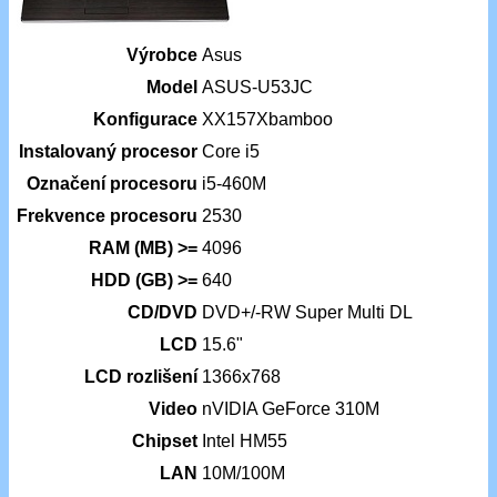
Výrobce
Asus
Model
ASUS-U53JC
Konfigurace
XX157Xbamboo
Instalovaný procesor
Core i5
Označení procesoru
i5-460M
Frekvence procesoru
2530
RAM (MB) >=
4096
HDD (GB) >=
640
CD/DVD
DVD+/-RW Super Multi DL
LCD
15.6"
LCD rozlišení
1366x768
Video
nVIDIA GeForce 310M
Chipset
Intel HM55
LAN
10M/100M