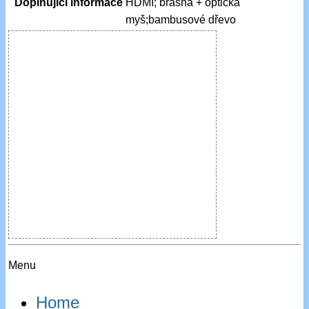
Doplňující informace
HDMI; brašna + optická
myš;bambusové dřevo
Menu
Home