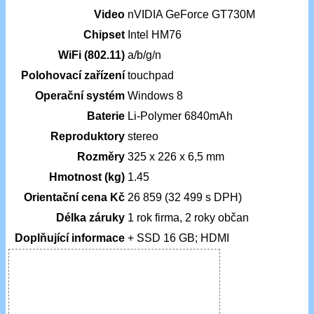
Video
nVIDIA GeForce GT730M
Chipset
Intel HM76
WiFi (802.11)
a/b/g/n
Polohovací zařízení
touchpad
Operační systém
Windows 8
Baterie
Li-Polymer 6840mAh
Reproduktory
stereo
Rozměry
325 x 226 x 6,5 mm
Hmotnost (kg)
1.45
Orientační cena Kč
26 859 (32 499 s DPH)
Délka záruky
1 rok firma, 2 roky občan
Doplňující informace
+ SSD 16 GB; HDMI