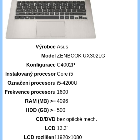
Výrobce
Asus
Model
ZENBOOK UX302LG
Konfigurace
C4002P
Instalovaný procesor
Core i5
Označení procesoru
i5-4200U
Frekvence procesoru
1600
RAM (MB) >=
4096
HDD (GB) >=
500
CD/DVD
bez optické mech.
LCD
13.3"
LCD rozlišení
1920x1080