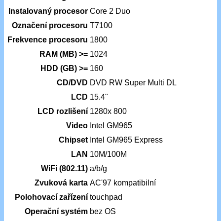
Instalovaný procesor
Core 2 Duo
Označení procesoru
T7100
Frekvence procesoru
1800
RAM (MB) >=
1024
HDD (GB) >=
160
CD/DVD
DVD RW Super Multi DL
LCD
15.4"
LCD rozlišení
1280x 800
Video
Intel GM965
Chipset
Intel GM965 Express
LAN
10M/100M
WiFi (802.11)
a/b/g
Zvuková karta
AC'97 kompatibilní
Polohovací zařízení
touchpad
Operační systém
bez OS