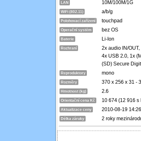
10M/100M/1G
LAN
a/b/g
WiFi (802.11)
touchpad
Polohovací zařízení
bez OS
Operační systém
Li-Ion
Baterie
2x audio IN/OUT, 
Rozhraní
4x USB 2.0, 1x (
(SD) Secure Digi
mono
Reproduktory
370 x 256 x 31 -
Rozměry
2.6
Hmotnost (kg)
10 674 (12 916 s
Orientační cena Kč
2010-08-19 14:26
Aktualizace ceny
2 roky mezinárod
Délka záruky