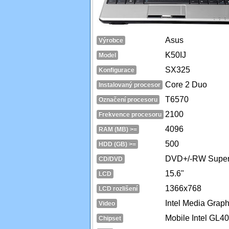
Asus
Výrobce
K50IJ
Model
SX325
Konfigurace
Core 2 Duo
Instalovaný procesor
T6570
Označení procesoru
2100
Frekvence procesoru
4096
RAM (MB) >=
500
HDD (GB) >=
DVD+/-RW Super 
CD/DVD
15.6"
LCD
1366x768
LCD rozlišení
Intel Media Grap
Video
Mobile Intel GL40
Chipset