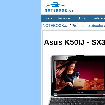
Home
Recenze
Výkony
Představe
NOTEBOOK.cz
/
Přehled notebooků
Asus K50IJ - SX