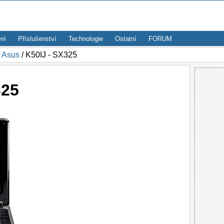
ní
Příslušenství
Technologie
Ostatní
FORUM
/
Asus
/ K50IJ - SX325
325