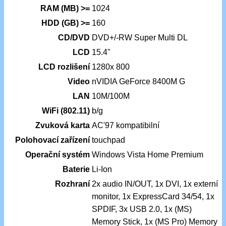
RAM (MB) >=
1024
HDD (GB) >=
160
CD/DVD
DVD+/-RW Super Multi DL
LCD
15.4"
LCD rozlišení
1280x 800
Video
nVIDIA GeForce 8400M G
LAN
10M/100M
WiFi (802.11)
b/g
Zvuková karta
AC'97 kompatibilní
Polohovací zařízení
touchpad
Operační systém
Windows Vista Home Premium
Baterie
Li-Ion
Rozhraní
2x audio IN/OUT, 1x DVI, 1x externí
monitor, 1x ExpressCard 34/54, 1x
SPDIF, 3x USB 2.0, 1x (MS)
Memory Stick, 1x (MS Pro) Memory