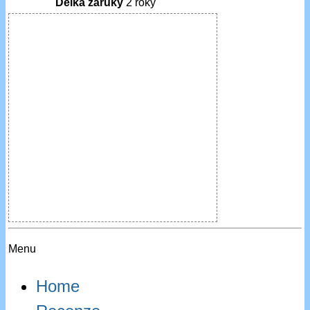
Délka záruky
2 roky
Menu
Home