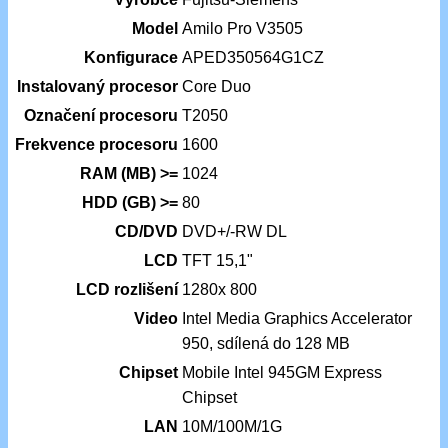
Model
Amilo Pro V3505
Konfigurace
APED350564G1CZ
Instalovaný procesor
Core Duo
Označení procesoru
T2050
Frekvence procesoru
1600
RAM (MB) >=
1024
HDD (GB) >=
80
CD/DVD
DVD+/-RW DL
LCD
TFT 15,1"
LCD rozlišení
1280x 800
Video
Intel Media Graphics Accelerator
950, sdílená do 128 MB
Chipset
Mobile Intel 945GM Express
Chipset
LAN
10M/100M/1G