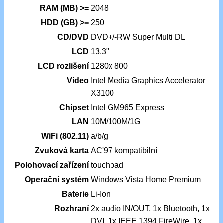
RAM (MB) >=
2048
HDD (GB) >=
250
CD/DVD
DVD+/-RW Super Multi DL
LCD
13.3"
LCD rozlišení
1280x 800
Video
Intel Media Graphics Accelerator
X3100
Chipset
Intel GM965 Express
LAN
10M/100M/1G
WiFi (802.11)
a/b/g
Zvuková karta
AC'97 kompatibilní
Polohovací zařízení
touchpad
Operační systém
Windows Vista Home Premium
Baterie
Li-Ion
Rozhraní
2x audio IN/OUT, 1x Bluetooth, 1x
DVI, 1x IEEE 1394 FireWire, 1x