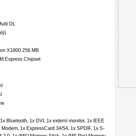
ulti DL
lý)
deon X1800 256 MB
PM Express Chipset
ní
í
me
1x Bluetooth, 1x DVI, 1x externí monitor, 1x IEEE
x Modem, 1x ExpressCard 34/54, 1x SPDIF, 1x S-
B 2.0, 1x (MS) Memory Stick, 1x (MS Pro) Memory