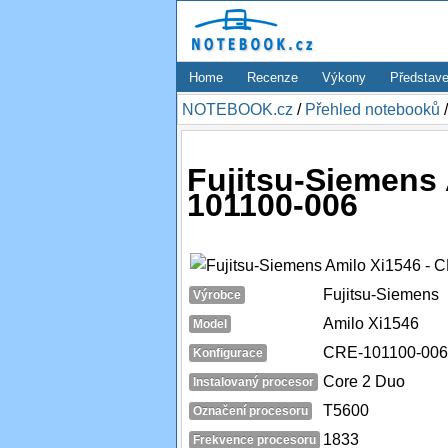
Home
Recenze
Výkony
Představe
NOTEBOOK.cz
/
Přehled notebooků
Fujitsu-Siemens 
101100-006
Fujitsu-Siemens
Výrobce
Amilo Xi1546
Model
CRE-101100-006
Konfigurace
Core 2 Duo
Instalovaný procesor
T5600
Označení procesoru
1833
Frekvence procesoru