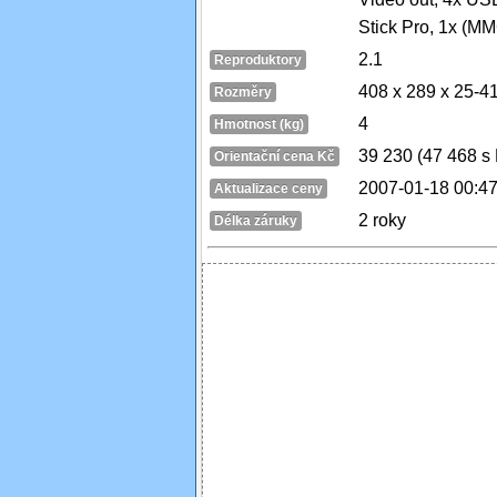
Stick Pro, 1x (MM
2.1
Reproduktory
408 x 289 x 25-4
Rozměry
4
Hmotnost (kg)
39 230 (47 468 s
Orientační cena Kč
2007-01-18 00:47
Aktualizace ceny
2 roky
Délka záruky