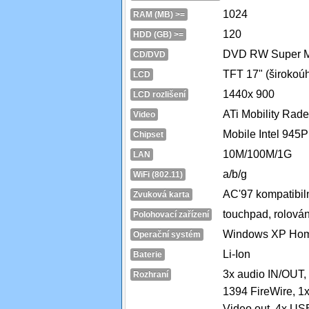
1024
RAM (MB) >=
120
HDD (GB) >=
DVD RW Super M
CD/DVD
TFT 17" (širokoúh
LCD
1440x 900
LCD rozlišení
ATi Mobility Ra
Video
Mobile Intel 945
Chipset
10M/100M/1G
LAN
a/b/g
WiFi (802.11)
AC'97 kompatibil
Zvuková karta
touchpad, rolován
Polohovací zařízení
Windows XP Ho
Operační systém
Li-Ion
Baterie
3x audio IN/OUT, 
Rozhraní
1394 FireWire, 1
Video out, 4x US