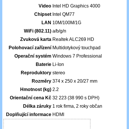
Video
Intel HD Graphics 4000
Chipset
Intel QM77
LAN
10M/100M/1G
WiFi (802.11)
a/b/g/n
Zvuková karta
Realtek ALC269 HD
Polohovací zařízení
Multidotykový touchpad
Operační systém
Windows 7 Professional
Baterie
Li-Ion
Reproduktory
stereo
Rozměry
374 x 250 x 20/27 mm
Hmotnost (kg)
2.2
Orientační cena Kč
32 223 (38 990 s DPH)
Délka záruky
1 rok firma, 2 roky občan
Doplňující informace
HDMI