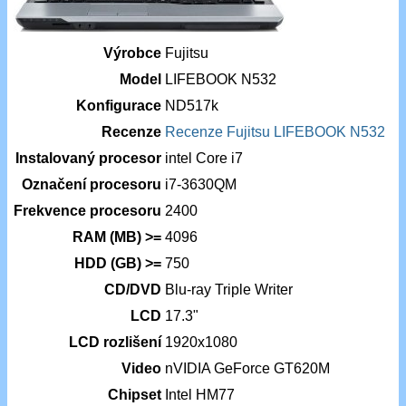
Výrobce
Fujitsu
Model
LIFEBOOK N532
Konfigurace
ND517k
Recenze
Recenze Fujitsu LIFEBOOK N532
Instalovaný procesor
intel Core i7
Označení procesoru
i7-3630QM
Frekvence procesoru
2400
RAM (MB) >=
4096
HDD (GB) >=
750
CD/DVD
Blu-ray Triple Writer
LCD
17.3"
LCD rozlišení
1920x1080
Video
nVIDIA GeForce GT620M
Chipset
Intel HM77