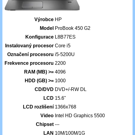
Výrobce
HP
Model
ProBook 450 G2
Konfigurace
L8B77ES
Instalovaný procesor
Core i5
Označení procesoru
i5-5200U
Frekvence procesoru
2200
RAM (MB) >=
4096
HDD (GB) >=
1000
CD/DVD
DVD+/-RW DL
LCD
15.6"
LCD rozlišení
1366x768
Video
Intel HD Graphics 5500
Chipset
---
LAN
10M/100M/1G