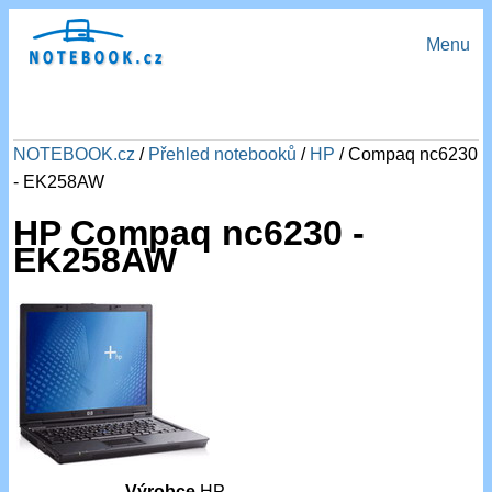
Menu
NOTEBOOK.cz
/
Přehled notebooků
/
HP
/ Compaq nc6230
- EK258AW
HP Compaq nc6230 -
EK258AW
Výrobce
HP