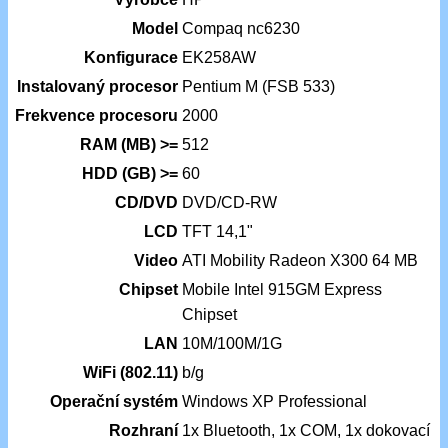
Model
Compaq nc6230
Konfigurace
EK258AW
Instalovaný procesor
Pentium M (FSB 533)
Frekvence procesoru
2000
RAM (MB) >=
512
HDD (GB) >=
60
CD/DVD
DVD/CD-RW
LCD
TFT 14,1"
Video
ATI Mobility Radeon X300 64 MB
Chipset
Mobile Intel 915GM Express
Chipset
LAN
10M/100M/1G
WiFi (802.11)
b/g
Operační systém
Windows XP Professional
Rozhraní
1x Bluetooth, 1x COM, 1x dokovací