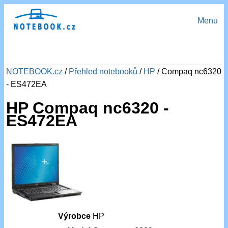
Menu
NOTEBOOK.cz
/
Přehled notebooků
/
HP
/ Compaq nc6320
- ES472EA
HP Compaq nc6320 -
ES472EA
Výrobce
HP