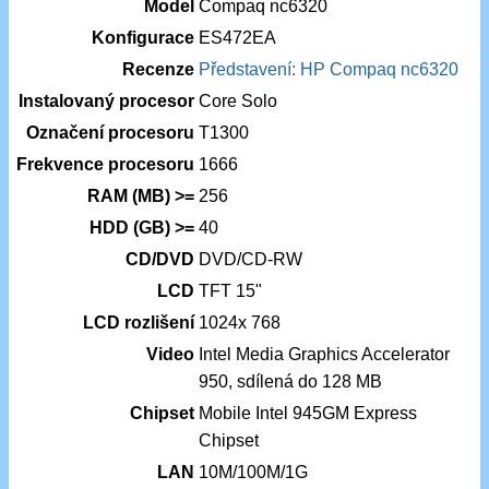
Model
Compaq nc6320
Konfigurace
ES472EA
Recenze
Představení: HP Compaq nc6320
Instalovaný procesor
Core Solo
Označení procesoru
T1300
Frekvence procesoru
1666
RAM (MB) >=
256
HDD (GB) >=
40
CD/DVD
DVD/CD-RW
LCD
TFT 15"
LCD rozlišení
1024x 768
Video
Intel Media Graphics Accelerator
950, sdílená do 128 MB
Chipset
Mobile Intel 945GM Express
Chipset
LAN
10M/100M/1G