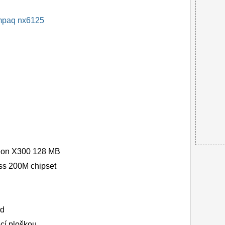
paq nx6125
deon X300 128 MB
ss 200M chipset
nd
cí ploškou