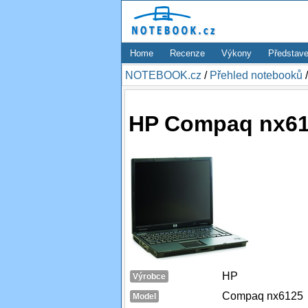
Home
Recenze
Výkony
Představe
NOTEBOOK.cz
/
Přehled notebooků
HP Compaq nx61
HP
Výrobce
Compaq nx6125
Model