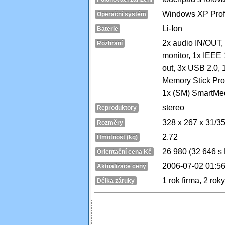
Windows XP Prof
Operační systém
Li-Ion
Baterie
2x audio IN/OUT, 
Rozhraní
monitor, 1x IEEE
out, 3x USB 2.0, 
Memory Stick Pro
1x (SM) SmartMe
stereo
Reproduktory
328 x 267 x 31/3
Rozměry
2.72
Hmotnost (kg)
26 980 (32 646 s
Orientační cena Kč
2006-07-02 01:56
Aktualizace ceny
1 rok firma, 2 rok
Délka záruky