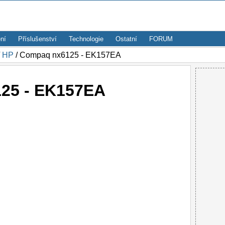
ní
Příslušenství
Technologie
Ostatní
FORUM
/
HP
/ Compaq nx6125 - EK157EA
25 - EK157EA