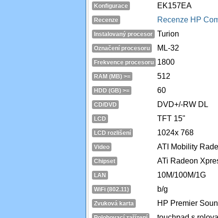
EK157EA
Konfigurace
Recenze HP Com
Recenze
Turion
Instalovaný procesor
ML-32
Označení procesoru
1800
Frekvence procesoru
512
RAM (MB) >=
60
HDD (GB) >=
DVD+/-RW DL
CD/DVD
TFT 15"
LCD
1024x 768
LCD rozlišení
ATI Mobility Ra
Video
ATi Radeon Xpre
Chipset
10M/100M/1G
LAN
b/g
WiFi (802.11)
HP Premier Sou
Zvuková karta
touchpad s rolova
Polohovací zařízení