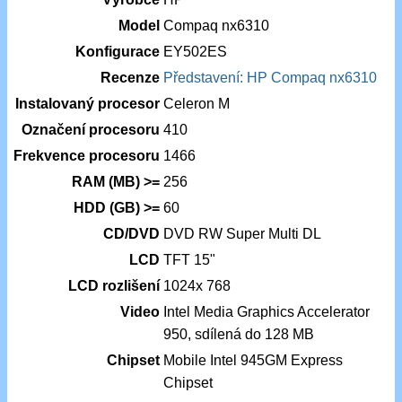
Model
Compaq nx6310
Konfigurace
EY502ES
Recenze
Představení: HP Compaq nx6310
Instalovaný procesor
Celeron M
Označení procesoru
410
Frekvence procesoru
1466
RAM (MB) >=
256
HDD (GB) >=
60
CD/DVD
DVD RW Super Multi DL
LCD
TFT 15"
LCD rozlišení
1024x 768
Video
Intel Media Graphics Accelerator
950, sdílená do 128 MB
Chipset
Mobile Intel 945GM Express
Chipset