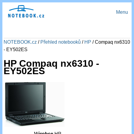
Menu
NOTEBOOK.cz
/
Přehled notebooků
/
HP
/ Compaq nx6310
- EY502ES
HP Compaq nx6310 -
EY502ES
Výrobce
HP