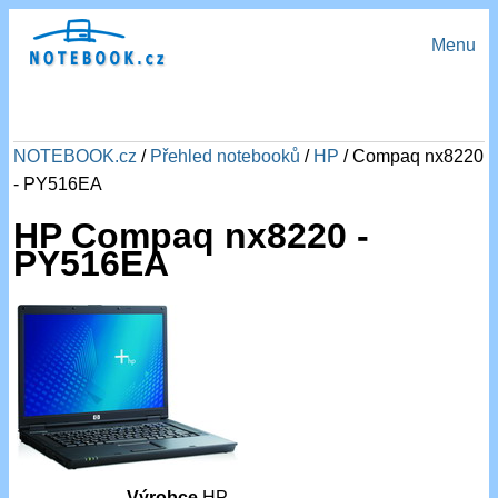
Menu
NOTEBOOK.cz
/
Přehled notebooků
/
HP
/ Compaq nx8220
- PY516EA
HP Compaq nx8220 -
PY516EA
Výrobce
HP