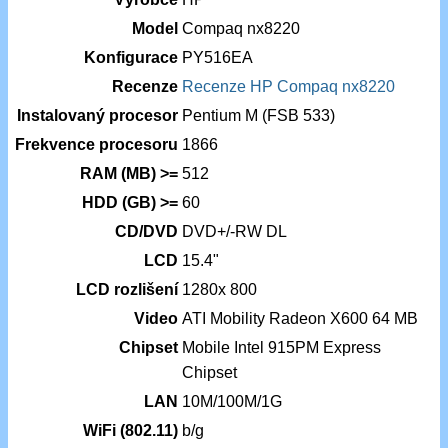
Model
Compaq nx8220
Konfigurace
PY516EA
Recenze
Recenze HP Compaq nx8220
Instalovaný procesor
Pentium M (FSB 533)
Frekvence procesoru
1866
RAM (MB) >=
512
HDD (GB) >=
60
CD/DVD
DVD+/-RW DL
LCD
15.4"
LCD rozlišení
1280x 800
Video
ATI Mobility Radeon X600 64 MB
Chipset
Mobile Intel 915PM Express
Chipset
LAN
10M/100M/1G
WiFi (802.11)
b/g