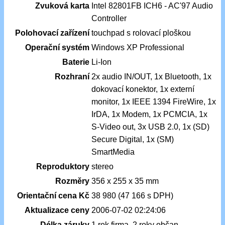
Zvuková karta
Intel 82801FB ICH6 - AC'97 Audio
Controller
Polohovací zařízení
touchpad s rolovací ploškou
Operační systém
Windows XP Professional
Baterie
Li-Ion
Rozhraní
2x audio IN/OUT, 1x Bluetooth, 1x
dokovací konektor, 1x externí
monitor, 1x IEEE 1394 FireWire, 1x
IrDA, 1x Modem, 1x PCMCIA, 1x
S-Video out, 3x USB 2.0, 1x (SD)
Secure Digital, 1x (SM)
SmartMedia
Reproduktory
stereo
Rozměry
356 x 255 x 35 mm
Orientační cena Kč
38 980 (47 166 s DPH)
Aktualizace ceny
2006-07-02 02:24:06
Délka záruky
1 rok firma, 2 roky občan