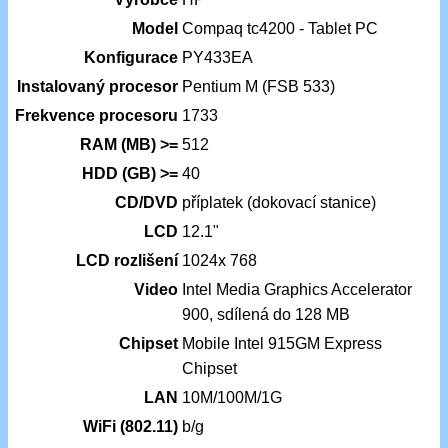
Model
Compaq tc4200 - Tablet PC
Konfigurace
PY433EA
Instalovaný procesor
Pentium M (FSB 533)
Frekvence procesoru
1733
RAM (MB) >=
512
HDD (GB) >=
40
CD/DVD
příplatek (dokovací stanice)
LCD
12.1"
LCD rozlišení
1024x 768
Video
Intel Media Graphics Accelerator
900, sdílená do 128 MB
Chipset
Mobile Intel 915GM Express
Chipset
LAN
10M/100M/1G
WiFi (802.11)
b/g