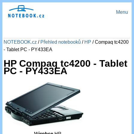
Menu
NOTEBOOK.cz
/
Přehled notebooků
/
HP
/ Compaq tc4200
- Tablet PC - PY433EA
HP Compaq tc4200 - Tablet
PC - PY433EA
Výrobce
HP