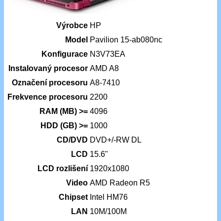
Výrobce
HP
Model
Pavilion 15-ab080nc
Konfigurace
N3V73EA
Instalovaný procesor
AMD A8
Označení procesoru
A8-7410
Frekvence procesoru
2200
RAM (MB) >=
4096
HDD (GB) >=
1000
CD/DVD
DVD+/-RW DL
LCD
15.6"
LCD rozlišení
1920x1080
Video
AMD Radeon R5
Chipset
Intel HM76
LAN
10M/100M