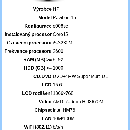
Výrobce
HP
Model
Pavilion 15
Konfigurace
e008sc
Instalovaný procesor
Core i5
Označení procesoru
i5-3230M
Frekvence procesoru
2600
RAM (MB) >=
8192
HDD (GB) >=
1000
CD/DVD
DVD+/-RW Super Multi DL
LCD
15.6"
LCD rozlišení
1366x768
Video
AMD Radeon HD8670M
Chipset
Intel HM76
LAN
10M/100M
WiFi (802.11)
b/g/n