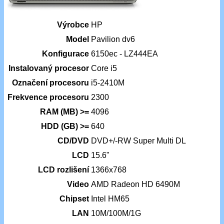
Výrobce
HP
Model
Pavilion dv6
Konfigurace
6150ec - LZ444EA
Instalovaný procesor
Core i5
Označení procesoru
i5-2410M
Frekvence procesoru
2300
RAM (MB) >=
4096
HDD (GB) >=
640
CD/DVD
DVD+/-RW Super Multi DL
LCD
15.6"
LCD rozlišení
1366x768
Video
AMD Radeon HD 6490M
Chipset
Intel HM65
LAN
10M/100M/1G