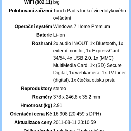
WiFi (802.11)
b/g
Polohovací zařízení
Touch Pad s funkcí vícedotykového
ovládání
Operační systém
Windows 7 Home Premium
Baterie
Li-Ion
Rozhraní
2x audio IN/OUT, 1x Bluetooth, 1x
externí monitor, 1x ExpressCard
34/54, 4x USB 2.0, 1x (MMC)
MultiMedia Card, 1x (SD) Secure
Digital, 1x webkamera, 1x TV tuner
(digital), 1x čtečka otisku prstu
Reproduktory
stereo
Rozměry
378 x 246,8 x 35,2 mm
Hmotnost (kg)
2.91
Orientační cena Kč
16 908 (20 459 s DPH)
Aktualizace ceny
2011-08-11 23:10:59
Délka záruky
1 rok firma, 2 roky občan