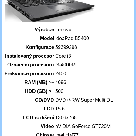
Výrobce
Lenovo
Model
IdeaPad B5400
Konfigurace
59399298
Instalovaný procesor
Core i3
Označení procesoru
i3-4000M
Frekvence procesoru
2400
RAM (MB) >=
4096
HDD (GB) >=
500
CD/DVD
DVD+/-RW Super Multi DL
LCD
15.6"
LCD rozlišení
1366x768
Video
nVIDIA GeForce GT720M
Chipset
Intel HM77