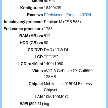
Model
4070N
Konfigurace
18409439
Recenze
Představení: Premio 4070N
Instalovaný procesor
Pentium M (FSB 533)
Frekvence procesoru
1733
RAM (MB) >=
512
HDD (GB) >=
80
CD/DVD
DVD+/-RW DL
LCD
TFT 15"
LCD rozlišení
1400x1050
Video
nVIDIA GeForce FX Go6600
128MB
Chipset
Mobile Intel 915PM Express
Chipset
LAN
10M/100M/1G
WiFi (802.11)
b/g