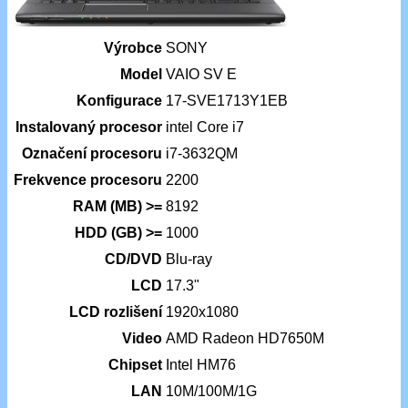
Výrobce
SONY
Model
VAIO SV E
Konfigurace
17-SVE1713Y1EB
Instalovaný procesor
intel Core i7
Označení procesoru
i7-3632QM
Frekvence procesoru
2200
RAM (MB) >=
8192
HDD (GB) >=
1000
CD/DVD
Blu-ray
LCD
17.3"
LCD rozlišení
1920x1080
Video
AMD Radeon HD7650M
Chipset
Intel HM76
LAN
10M/100M/1G