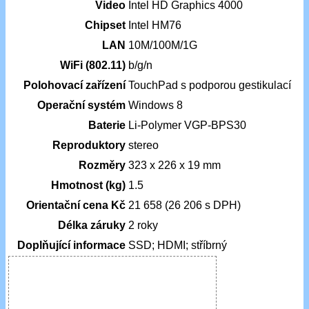
Video
Intel HD Graphics 4000
Chipset
Intel HM76
LAN
10M/100M/1G
WiFi (802.11)
b/g/n
Polohovací zařízení
TouchPad s podporou gestikulací
Operační systém
Windows 8
Baterie
Li-Polymer VGP-BPS30
Reproduktory
stereo
Rozměry
323 x 226 x 19 mm
Hmotnost (kg)
1.5
Orientační cena Kč
21 658 (26 206 s DPH)
Délka záruky
2 roky
Doplňující informace
SSD; HDMI; stříbrný