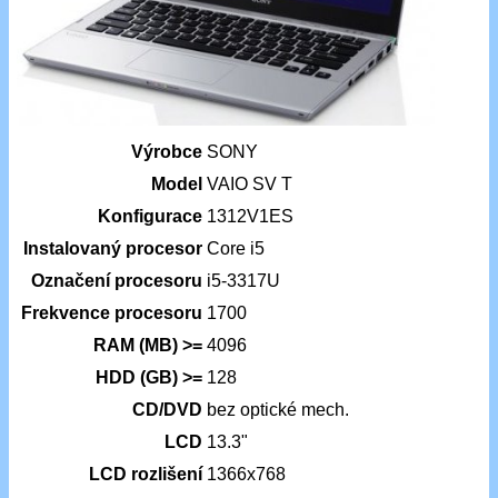
Výrobce
SONY
Model
VAIO SV T
Konfigurace
1312V1ES
Instalovaný procesor
Core i5
Označení procesoru
i5-3317U
Frekvence procesoru
1700
RAM (MB) >=
4096
HDD (GB) >=
128
CD/DVD
bez optické mech.
LCD
13.3"
LCD rozlišení
1366x768