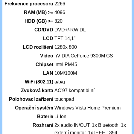
Frekvence procesoru
2266
RAM (MB) >=
4096
HDD (GB) >=
320
CD/DVD
DVD+/-RW DL
LCD
TFT 14,1"
LCD rozlišení
1280x 800
Video
nVIDIA GeForce 9300M GS
Chipset
Intel PM45
LAN
10M/100M
WiFi (802.11)
a/b/g
Zvuková karta
AC'97 kompatibilní
Polohovací zařízení
touchpad
Operační systém
Windows Vista Home Premium
Baterie
Li-Ion
Rozhraní
2x audio IN/OUT, 1x Bluetooth, 1x
externí monitor, 1x IEEE 1394