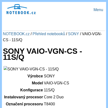
Menu
NOTEBOOK.cz
/
Přehled notebooků
/
SONY
/ VAIO-VGN-
CS - 11S/Q
SONY VAIO-VGN-CS -
11S/Q
Výrobce
SONY
Model
VAIO-VGN-CS
Konfigurace
11S/Q
Instalovaný procesor
Core 2 Duo
Označení procesoru
T8400