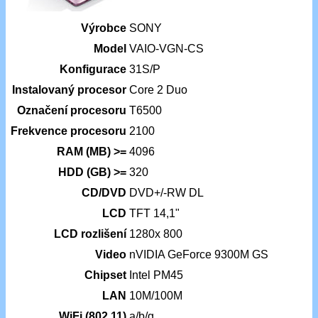
Výrobce
SONY
Model
VAIO-VGN-CS
Konfigurace
31S/P
Instalovaný procesor
Core 2 Duo
Označení procesoru
T6500
Frekvence procesoru
2100
RAM (MB) >=
4096
HDD (GB) >=
320
CD/DVD
DVD+/-RW DL
LCD
TFT 14,1"
LCD rozlišení
1280x 800
Video
nVIDIA GeForce 9300M GS
Chipset
Intel PM45
LAN
10M/100M
WiFi (802.11)
a/b/g